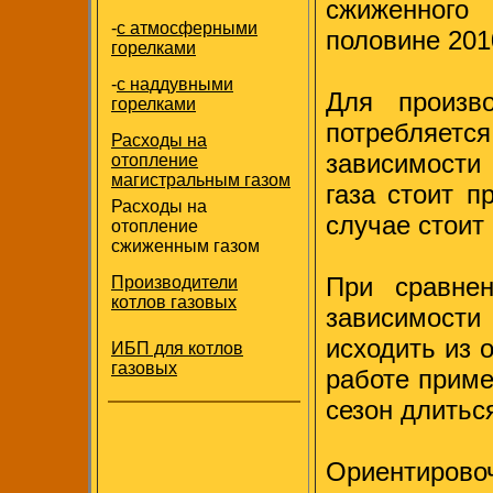
сжиженного
-
с атмосферными
половине 201
горелками
-
с наддувными
Для произв
горелками
потребляется
Расходы на
зависимости 
отопление
магистральным газом
газа стоит п
Расходы на
случае стоит
отопление
сжиженным газом
При сравне
Производители
котлов газовых
зависимост
исходить из 
ИБП для котлов
газовых
работе приме
сезон длитьс
Ориентировоч